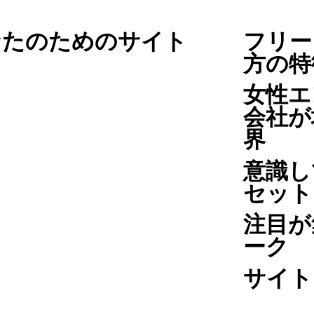
なたのためのサイト
フリー
方の特
女性エ
会社が
界
意識し
セット
注目が
ーク
サイト