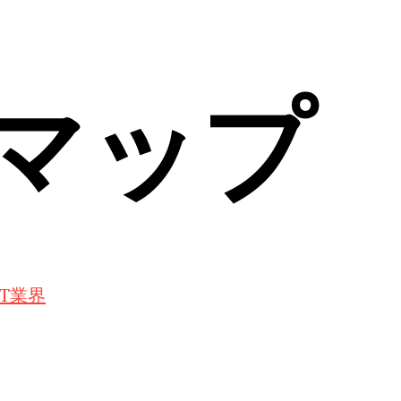
マップ
T業界